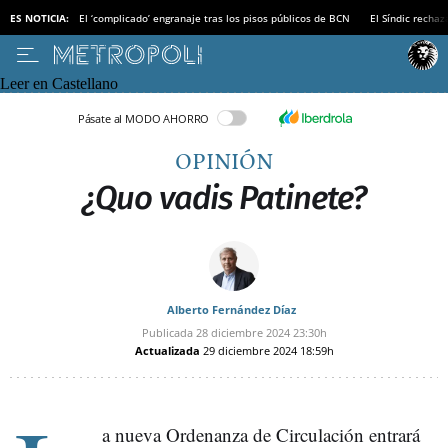
ES NOTICIA:
El ‘complicado’ engranaje tras los pisos públicos de BCN
El Síndic recha
Leer en Castellano
Pásate al MODO AHORRO
OPINIÓN
¿Quo vadis Patinete?
Alberto Fernández Díaz
Publicada
28 diciembre 2024
23:30h
Actualizada
29 diciembre 2024
18:59h
a nueva Ordenanza de Circulación entrará