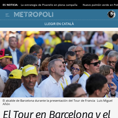
ES NOTICIA:
La estrategia de Pisarello en plena campaña
Nuevo pulmón verde en Po
LLEGIR EN CATALÀ
Pásate al MODO AHORRO
El alcalde de Barcelona durante la presentación del Tour de Francia
Luis Miguel
Añón
El Tour en Barcelona y el