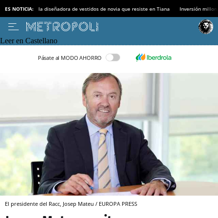
ES NOTICIA:
la diseñadora de vestidos de novia que resiste en Tiana
Inversión millon
Leer en Castellano
Pásate al MODO AHORRO
El presidente del Racc, Josep Mateu / EUROPA PRESS