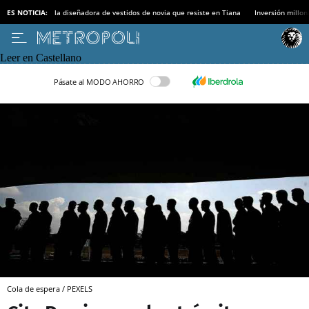
ES NOTICIA:
la diseñadora de vestidos de novia que resiste en Tiana
Inversión millon
Leer en Castellano
Pásate al MODO AHORRO
Cola de espera / PEXELS