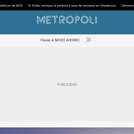
 públicos de BCN
El Síndic rechaza la polémica tasa de residuos en Viladecans
Denunci
Pásate al MODO AHORRO