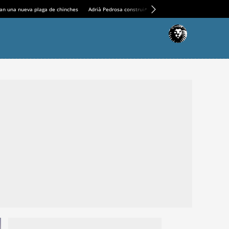
an una nueva plaga de chinches
Adrià Pedrosa construirá la nueva residencia en el Casin