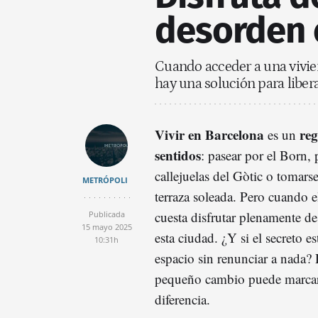
desorden 
Cuando acceder a una vivie
hay una solución para liber
Vivir en Barcelona
reg
es un
sentidos
: pasear por el Born, 
callejuelas del Gòtic o tomar
METRÓPOLI
terraza soleada. Pero cuando el
cuesta disfrutar plenamente de
Publicada
15 mayo 2025
esta ciudad. ¿Y si el secreto es
10:31h
espacio sin renunciar a nada
pequeño cambio puede marcar
diferencia.