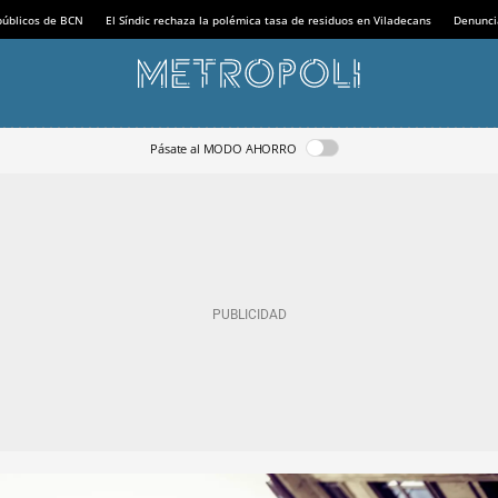
 públicos de BCN
El Síndic rechaza la polémica tasa de residuos en Viladecans
Denunci
Pásate al MODO AHORRO