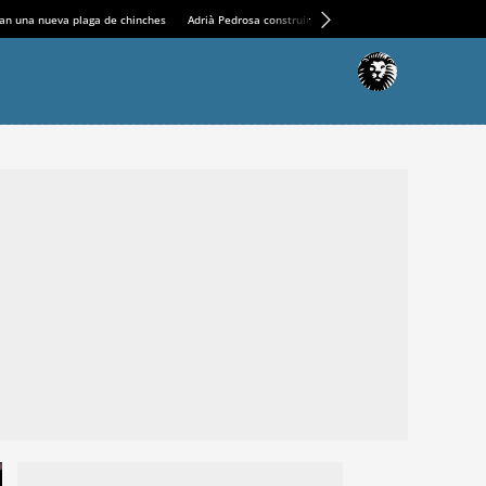
an una nueva plaga de chinches
Adrià Pedrosa construirá la nueva residencia en el Casin