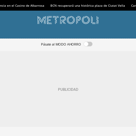
ncia en el Casino de Albarrosa
BCN recuperará una histórica plaza de Ciutat Vella
Can
Pásate al MODO AHORRO