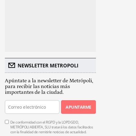
NEWSLETTER METROPOLI
Apúntate a la newsletter de Metrópoli,
para recibir las noticias más
importantes de la ciudad.
APUNTARME
De conformidad con el RGPD y la LOPDGDD,
METRÓPOLI ABIERTA, SLU tratará los datos facilitados
con la finalidad de remitirle noticias de actualidad.