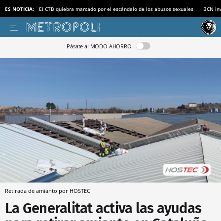
ES NOTICIA:
El CTB quiebra marcado por el escándalo de los abusos sexuales
BCN inv
Pásate al MODO AHORRO
Retirada de amianto por HOSTEC
La Generalitat activa las ayudas