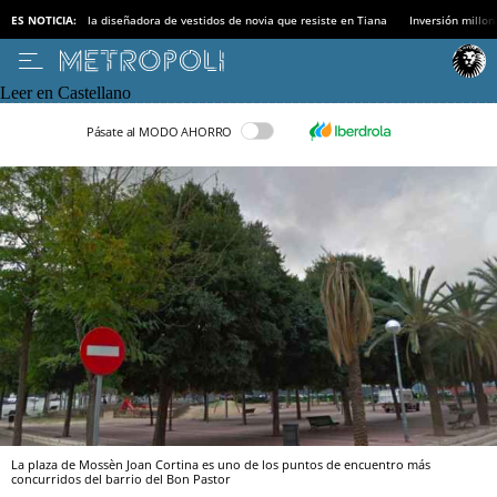
ES NOTICIA:
la diseñadora de vestidos de novia que resiste en Tiana
Inversión millon
Leer en Castellano
Pásate al MODO AHORRO
La plaza de Mossèn Joan Cortina es uno de los puntos de encuentro más
concurridos del barrio del Bon Pastor