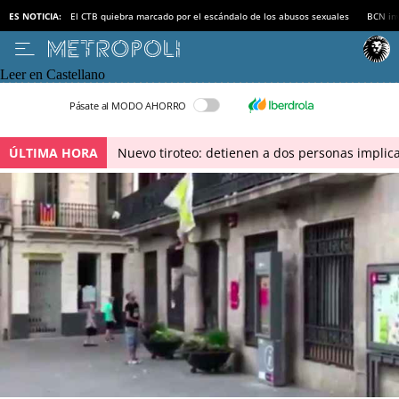
ES NOTICIA:
El CTB quiebra marcado por el escándalo de los abusos sexuales
BCN inv
Leer en Castellano
Pásate al MODO AHORRO
ÚLTIMA HORA
Nuevo tiroteo: detienen a dos personas implica