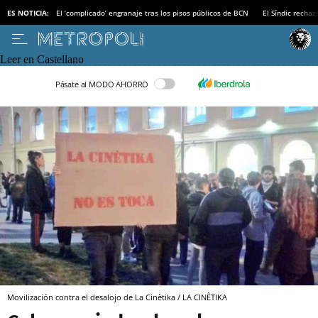
ES NOTICIA:
El ‘complicado’ engranaje tras los pisos públicos de BCN
El Síndic recha
Leer en Castellano
Pásate al MODO AHORRO
Movilización contra el desalojo de La Cinètika / LA CINÈTIKA