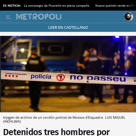
ES NOTICIA:
La estrategia de Pisarello en plena campaña
Nuevo pulmón verde en Po
LEER EN CASTELLANO
Pásate al MODO AHORRO
Imagen de archivo de un cordón policial de Mossos d'Esquadra
LUIS MIGUEL
AÑÓN (MA)
Detenidos tres hombres por