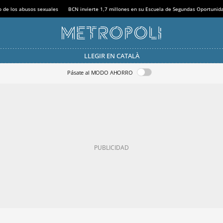
o de los abusos sexuales
BCN invierte 1,7 millones en su Escuela de Segundas Oportunid
LLEGIR EN CATALÀ
Pásate al MODO AHORRO