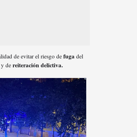
f
u
ga
lidad de evitar el riesgo de
del
r
eiteración
delictiva.
a y de