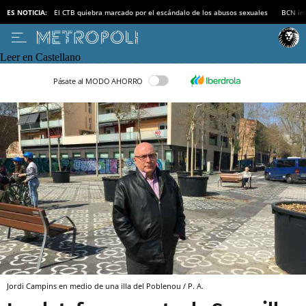
ES NOTICIA:
El CTB quiebra marcado por el escándalo de los abusos sexuales
BCN inv
Leer en Castellano
Pásate al MODO AHORRO
Jordi Campins en medio de una illa del Poblenou / P. A.