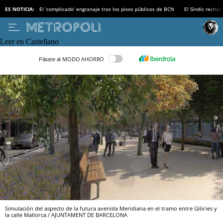
ES NOTICIA:
El ‘complicado’ engranaje tras los pisos públicos de BCN
El Síndic recha
Leer en Castellano
Pásate al MODO AHORRO
Simulación del aspecto de la futura avenida Meridiana en el tramo entre Glòries y
la calle Mallorca / AJUNTAMENT DE BARCELONA