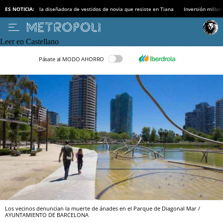
ES NOTICIA:
la diseñadora de vestidos de novia que resiste en Tiana
Inversión millon
Leer en Castellano
Pásate al MODO AHORRO
Los vecinos denuncian la muerte de ánades en el Parque de Diagonal Mar /
AYUNTAMIENTO DE BARCELONA