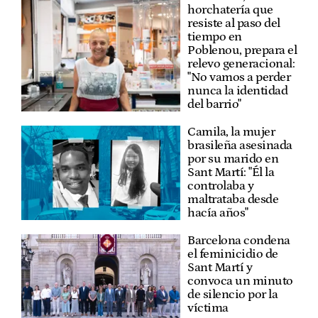
horchatería que
resiste al paso del
tiempo en
Poblenou, prepara el
relevo generacional:
"No vamos a perder
nunca la identidad
del barrio"
Camila, la mujer
brasileña asesinada
por su marido en
Sant Martí: "Él la
controlaba y
maltrataba desde
hacía años"
Barcelona condena
el feminicidio de
Sant Martí y
convoca un minuto
de silencio por la
víctima