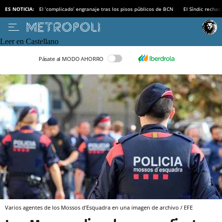
ES NOTICIA:
El ‘complicado’ engranaje tras los pisos públicos de BCN
El Síndic recha
Leer en Castellano
Pásate al MODO AHORRO
Varios agentes de los Mossos d'Esquadra en una imagen de archivo / EFE