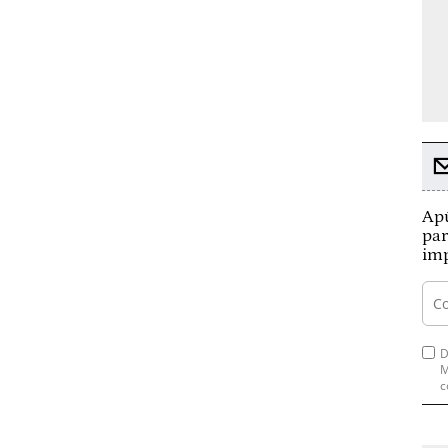
Apú
par
imp
D
M
c