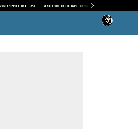
Nuevo tiroteo en El Raval
Reabre uno de los castillos medievales más espectaculares