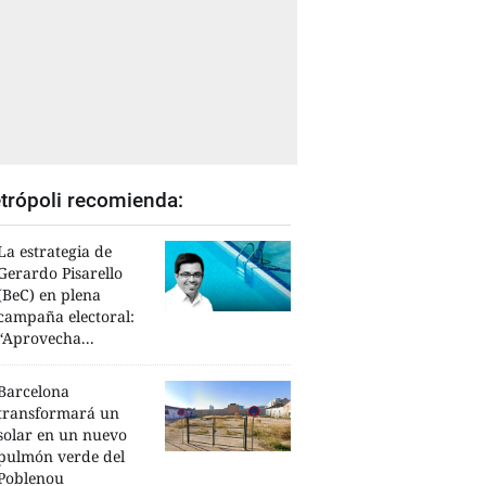
trópoli recomienda:
La estrategia de
Gerardo Pisarello
(BeC) en plena
campaña electoral:
“Aprovecha...
Barcelona
transformará un
solar en un nuevo
pulmón verde del
Poblenou