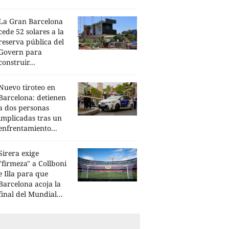
La Gran Barcelona
cede 52 solares a la
reserva pública del
Govern para
construir...
Nuevo tiroteo en
Barcelona: detienen
a dos personas
implicadas tras un
enfrentamiento...
Sirera exige
"firmeza" a Collboni
e Illa para que
Barcelona acoja la
final del Mundial...