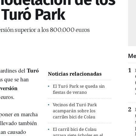
 Turó Park
ersión superior a los 800.000 euros
Me
Turó
ardines del
Noticias relacionadas
s que se han
El Turó Park se queda sin
nversión
fiestas de verano
 euros.
Vecinos del Turó Park
acamparán sobre los
poner en marcha
carriles bici de Colau
nllevado también
El carril bici de Colau
han causado
arrasa siete árboles en el