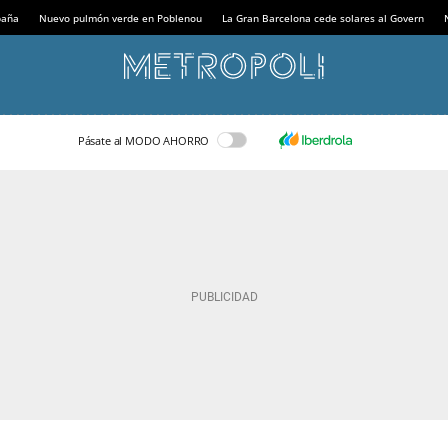
paña
Nuevo pulmón verde en Poblenou
La Gran Barcelona cede solares al Govern
Pásate al MODO AHORRO