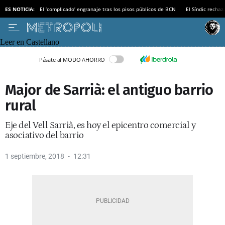
ES NOTICIA:
El ‘complicado’ engranaje tras los pisos públicos de BCN
El Síndic recha
Leer en Castellano
Pásate al MODO AHORRO
Major de Sarrià: el antiguo barrio
rural
Eje del Vell Sarrià, es hoy el epicentro comercial y
asociativo del barrio
1 septiembre, 2018
12:31