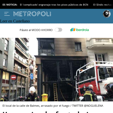
ES NOTICIA:
El ‘complicado’ engranaje tras los pisos públicos de BCN
El Síndic recha
Leer en Castellano
Pásate al MODO AHORRO
El local de la calle de Balmes, arrasado por el fuego / TWITTER @NOGUELENA