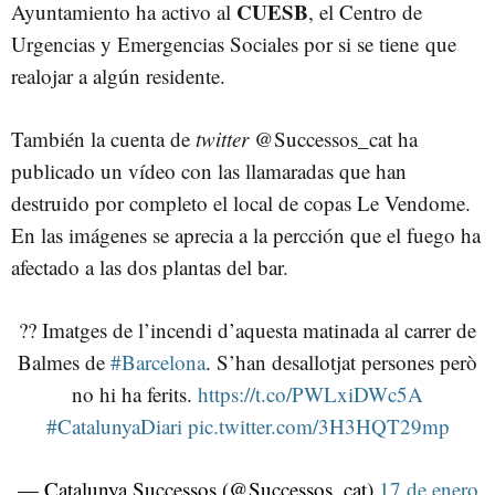
CUESB
Ayuntamiento ha activo al
, el Centro de
Urgencias y Emergencias Sociales por si se tiene que
realojar a algún residente.
También la cuenta de
twitter
@Successos_cat ha
publicado un vídeo con las llamaradas que han
destruido por completo el local de copas Le Vendome.
En las imágenes se aprecia a la percción que el fuego ha
afectado a las dos plantas del bar.
?? Imatges de l’incendi d’aquesta matinada al carrer de
Balmes de
#Barcelona
. S’han desallotjat persones però
no hi ha ferits.
https://t.co/PWLxiDWc5A
#CatalunyaDiari
pic.twitter.com/3H3HQT29mp
— Catalunya Successos (@Successos_cat)
17 de enero