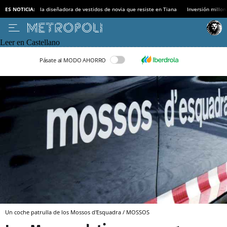
ES NOTICIA:
la diseñadora de vestidos de novia que resiste en Tiana
Inversión millon
Leer en Castellano
Pásate al MODO AHORRO
Un coche patrulla de los Mossos d'Esquadra / MOSSOS