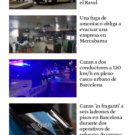
el Raval
Una fuga de
amoníaco obliga a
evacuar una
empresa en
Mercabarna
Cazan a dos
conductores a 120
km/h en pleno
casco urbano de
Barcelona
Cazan 'in fraganti' a
seis ladrones de
pisos en Barcelona
durante dos
operativos de
refuerzo de verano