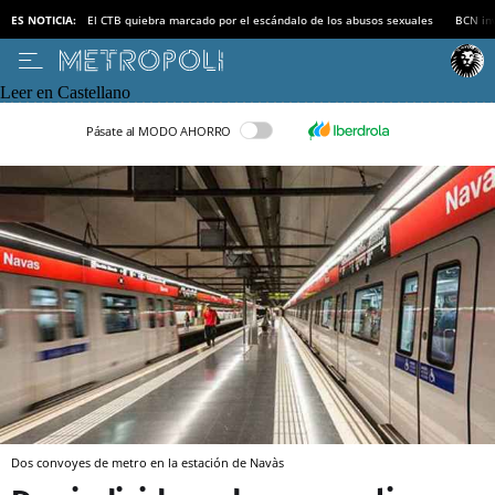
ES NOTICIA:
El CTB quiebra marcado por el escándalo de los abusos sexuales
BCN inv
Leer en Castellano
Pásate al MODO AHORRO
Dos convoyes de metro en la estación de Navàs