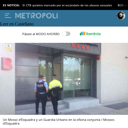
ES NOTICIA:
El CTB quiebra marcado por el escándalo de los abusos sexuales
BCN inv
Leer en Castellano
Pásate al MODO AHORRO
Un Mosso d'Esquadra y un Guardia Urbano en la oficina conjunta / Mossos
d'Esquadra