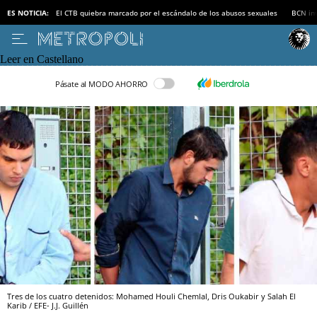
ES NOTICIA:
El CTB quiebra marcado por el escándalo de los abusos sexuales
BCN inv
Leer en Castellano
Pásate al MODO AHORRO
Tres de los cuatro detenidos: Mohamed Houli Chemlal, Dris Oukabir y Salah El
Karib / EFE- J.J. Guillén