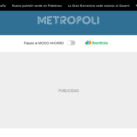
paña
Nuevo pulmón verde en Poblenou
La Gran Barcelona cede solares al Govern
Pásate al MODO AHORRO