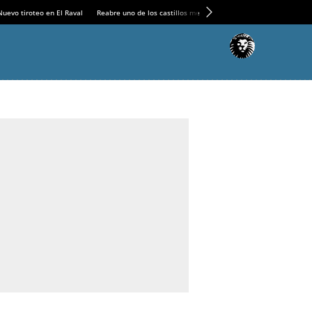
Nuevo tiroteo en El Raval
Reabre uno de los castillos medievales más espectaculares