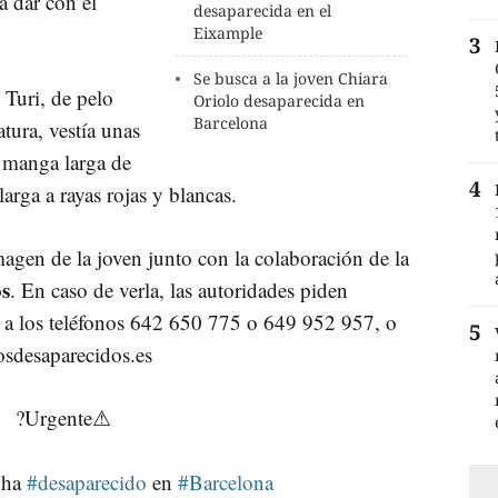
a dar con el
desaparecida en el
Eixample
Se busca a la joven Chiara
Turi, de pelo
Oriolo desaparecida en
Barcelona
tura, vestía unas
 manga larga de
arga a rayas rojas y blancas.
gen de la joven junto con la colaboración de la
os
. En caso de verla, las autoridades piden
, a los teléfonos 642 650 775 o 649 952 957, o
osdesaparecidos.es
?Urgente⚠
 ha
#desaparecido
en
#Barcelona