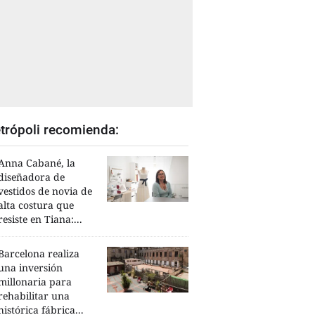
trópoli recomienda:
Anna Cabané, la
diseñadora de
vestidos de novia de
alta costura que
resiste en Tiana:...
Barcelona realiza
una inversión
millonaria para
rehabilitar una
histórica fábrica...