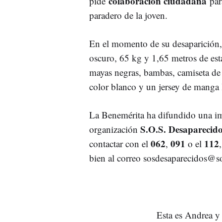
colaboración ciudadana
pide
par
paradero de la joven.
En el momento de su desaparición, 
oscuro, 65 kg y 1,65 metros de esta
mayas negras, bambas, camiseta de
color blanco y un jersey de manga l
La Benemérita ha difundido una ima
S.O.S. Desaparecid
organización
062
091
112
contactar con el
,
o el
bien al correo sosdesaparecidos@s
Esta es Andrea y