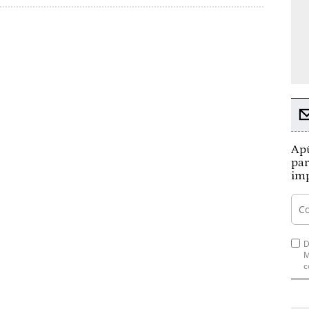
Apú
par
imp
D
M
c