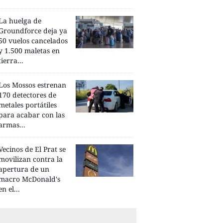
La huelga de
Groundforce deja ya
50 vuelos cancelados
y 1.500 maletas en
tierra...
Los Mossos estrenan
170 detectores de
metales portátiles
para acabar con las
armas...
Vecinos de El Prat se
movilizan contra la
apertura de un
macro McDonald's
en el...