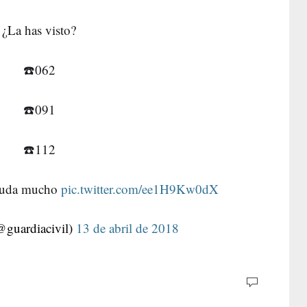
¿La has visto?
☎️062
☎️091
☎️112
ayuda mucho
pic.twitter.com/ee1H9Kw0dX
@guardiacivil)
13 de abril de 2018