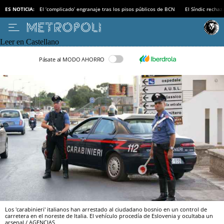
ES NOTICIA:
El ‘complicado’ engranaje tras los pisos públicos de BCN
El Síndic recha
Leer en Castellano
Pásate al MODO AHORRO
Los 'carabinieri' italianos han arrestado al ciudadano bosnio en un control de
carretera en el noreste de Italia. El vehículo procedía de Eslovenia y ocultaba un
arsenal / AGENCIAS