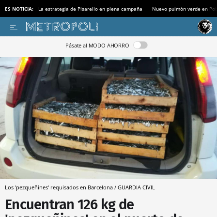
ES NOTICIA:
La estrategia de Pisarello en plena campaña
Nuevo pulmón verde en Po
Pásate al MODO AHORRO
Los 'pezqueñines' requisados en Barcelona / GUARDIA CIVIL
Encuentran 126 kg de