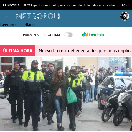
ES NOTICIA:
El CTB quiebra marcado por el escándalo de los abusos sexuales
BCN inv
Leer en Castellano
Pásate al MODO AHORRO
ÚLTIMA HORA
Nuevo tiroteo: detienen a dos personas implica