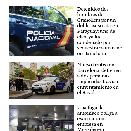
Detenidos dos
hombres de
Granollers por un
doble asesinato en
Paraguay: uno de
ellos ya fue
condenado por
secuestrar a un niño
en Barcelona
Nuevo tiroteo en
Barcelona: detienen
a dos personas
implicadas tras un
enfrentamiento en
el Raval
Una fuga de
amoníaco obliga a
evacuar una
empresa en
Mercabarna