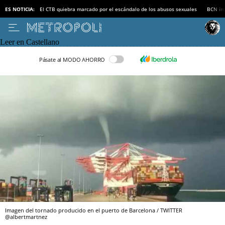
ES NOTICIA:
El CTB quiebra marcado por el escándalo de los abusos sexuales
BCN inv
Leer en Castellano
Pásate al MODO AHORRO
Imagen del tornado producido en el puerto de Barcelona / TWITTER
@albertmartnez