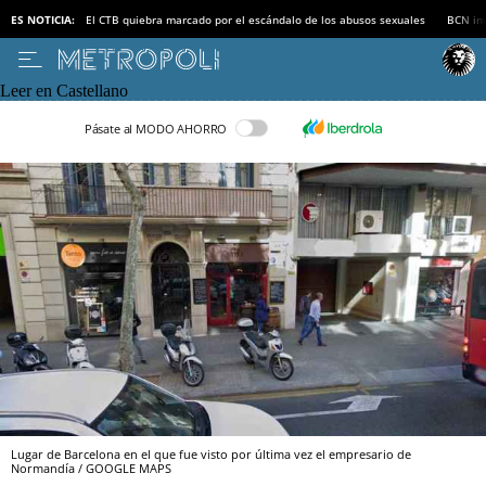
ES NOTICIA:
El CTB quiebra marcado por el escándalo de los abusos sexuales
BCN inv
Leer en Castellano
Pásate al MODO AHORRO
Lugar de Barcelona en el que fue visto por última vez el empresario de
Normandía / GOOGLE MAPS