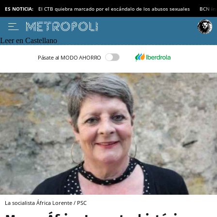
ES NOTICIA:
El CTB quiebra marcado por el escándalo de los abusos sexuales
BCN inv
Leer en Castellano
Pásate al MODO AHORRO
La socialista África Lorente / PSC