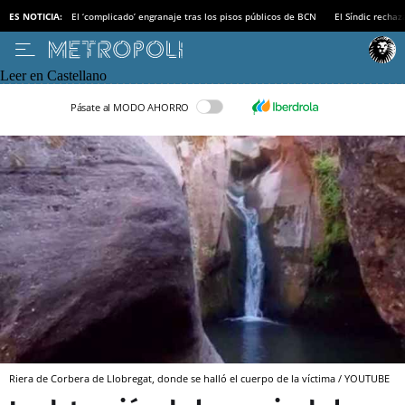
ES NOTICIA:
El ‘complicado’ engranaje tras los pisos públicos de BCN
El Síndic recha
Leer en Castellano
Pásate al MODO AHORRO
Riera de Corbera de Llobregat, donde se halló el cuerpo de la víctima / YOUTUBE