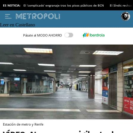
ES NOTICIA:
El ‘complicado’ engranaje tras los pisos públicos de BCN
El Síndic recha
Leer en Castellano
Pásate al MODO AHORRO
Estación de metro y Renfe