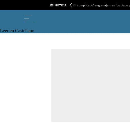
ES NOTICIA:
El ‘complicado’ engranaje tras los pisos
Leer en Castellano