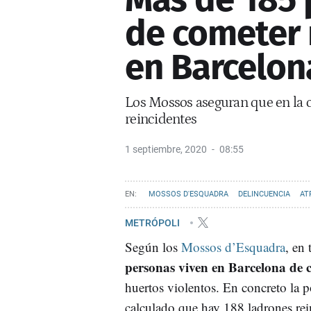
de cometer 
en Barcelon
Los Mossos aseguran que en la c
reincidentes
1 septiembre, 2020
08:55
MOSSOS D'ESQUADRA
DELINCUENCIA
AT
METRÓPOLI
Según los
Mossos d’Esquadra
, en
personas viven en Barcelona de
huertos violentos. En concreto la p
calculado que hay 188 ladrones rei