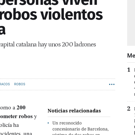
robos violentos
a
apital catalana hay unos 200 ladrones
Me
RACOS
ROBOS
200
 torno a
Noticias relacionadas
 cometer robos
y
Un reconocido
olicía ha
concesionario de Barcelona,
ncidentes, una
víctima de dos robos en