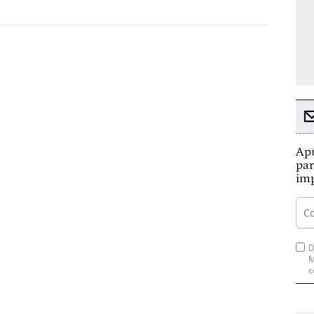
Apú
par
imp
D
M
c