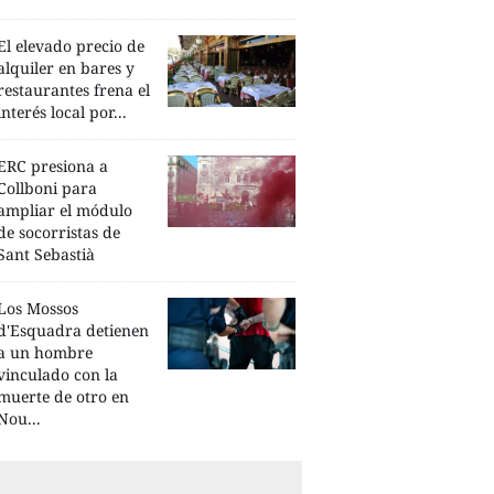
El elevado precio de
alquiler en bares y
restaurantes frena el
interés local por...
ERC presiona a
Collboni para
ampliar el módulo
de socorristas de
Sant Sebastià
Los Mossos
d'Esquadra detienen
a un hombre
vinculado con la
muerte de otro en
Nou...