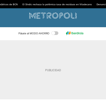
 públicos de BCN
El Síndic rechaza la polémica tasa de residuos en Viladecans
Denunci
Pásate al MODO AHORRO