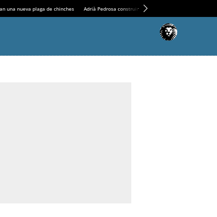
an una nueva plaga de chinches
Adrià Pedrosa construirá la nueva residencia en el Casin