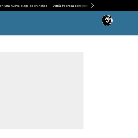
an una nueva plaga de chinches
Adrià Pedrosa construirá la nueva residencia en el Casin