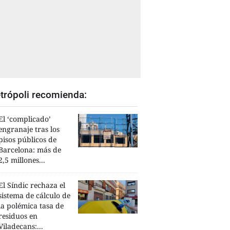
trópoli recomienda:
El ‘complicado’
engranaje tras los
pisos públicos de
Barcelona: más de
2,5 millones...
El Síndic rechaza el
sistema de cálculo de
la polémica tasa de
residuos en
Viladecans:...