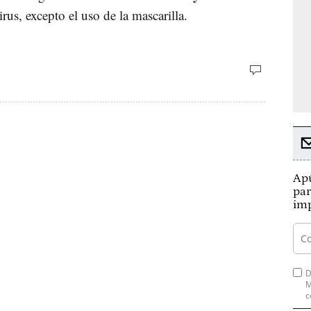
rus, excepto el uso de la mascarilla.
Apú
par
imp
D
M
c