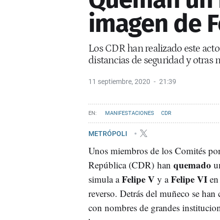
imagen de Fe
Los CDR han realizado este acto 
distancias de seguridad y otras 
11 septiembre, 2020
21:39
MANIFESTACIONES
CDR
METRÓPOLI
Unos miembros de los Comités por 
quemado
República (CDR) han
u
Felipe V
Felipe VI
simula a
y a
en 
reverso. Detrás del muñeco se han 
con nombres de grandes institucio