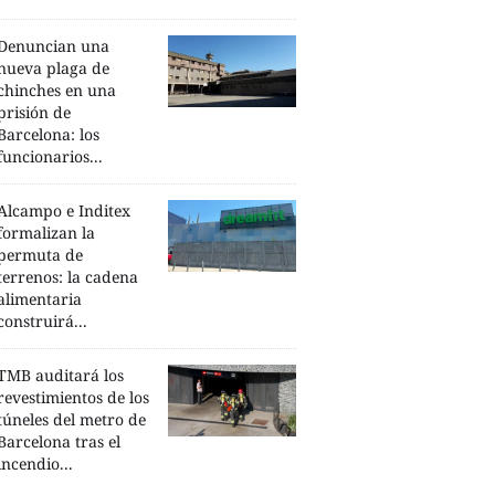
Denuncian una
nueva plaga de
chinches en una
prisión de
Barcelona: los
funcionarios...
Alcampo e Inditex
formalizan la
permuta de
terrenos: la cadena
alimentaria
construirá...
TMB auditará los
revestimientos de los
túneles del metro de
Barcelona tras el
incendio...