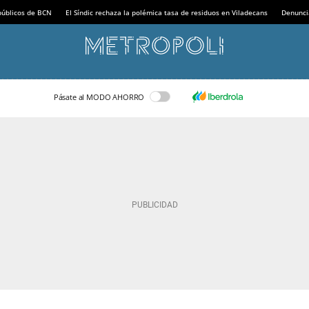
 públicos de BCN
El Síndic rechaza la polémica tasa de residuos en Viladecans
Denunci
Pásate al MODO AHORRO