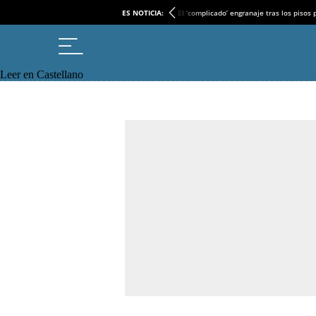
ES NOTICIA:
El ‘complicado’ engranaje tras los pisos
Leer en Castellano