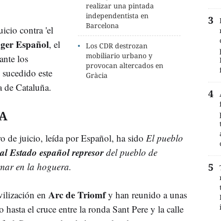
realizar una pintada
independentista en
Barcelona
icio contra 'el
ger Español
, el
Los CDR destrozan
mobiliario urbano y
ante los
provocan altercados en
 sucedido este
Gràcia
a de Cataluña.
A
o de juicio, leída por Español, ha sido
El pueblo
al Estado español represor
del pueblo de
mar en la hoguera.
Arc de Triomf
ilización en
y han reunido a unas
hasta el cruce entre la ronda Sant Pere y la calle