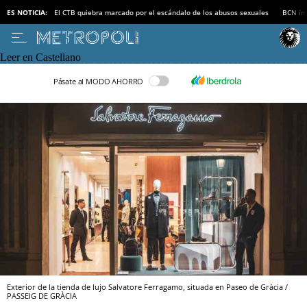
ES NOTICIA:
El CTB quiebra marcado por el escándalo de los abusos sexuales
BCN inv
Leer en Castellano
Pásate al MODO AHORRO
Exterior de la tienda de lujo Salvatore Ferragamo, situada en Paseo de Gràcia /
PASSEIG DE GRÀCIA