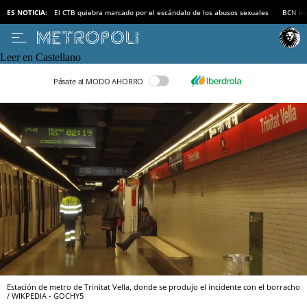
ES NOTICIA:
El CTB quiebra marcado por el escándalo de los abusos sexuales
BCN inv
Leer en Castellano
Pásate al MODO AHORRO
Estación de metro de Trinitat Vella, donde se produjo el incidente con el borracho
/ WIKPEDIA - GOCHY5