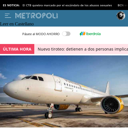
ES NOTICIA:
El CTB quiebra marcado por el escándalo de los abusos sexuales
BCN inv
Leer en Castellano
Pásate al MODO AHORRO
ÚLTIMA HORA
Nuevo tiroteo: detienen a dos personas implica