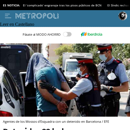
ES NOTICIA:
El ‘complicado’ engranaje tras los pisos públicos de BCN
El Síndic recha
Leer en Castellano
Pásate al MODO AHORRO
Agentes de los Mossos d'Esquadra con un detenido en Barcelona / EFE