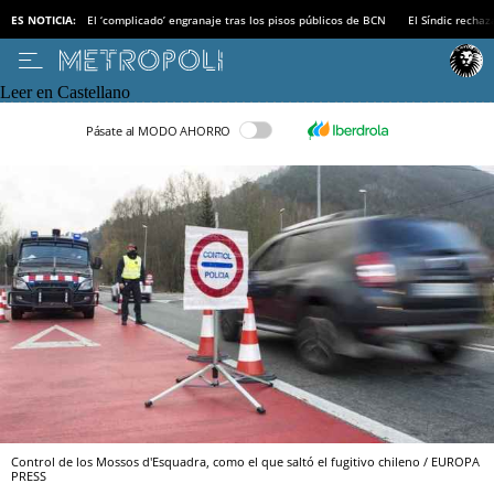
ES NOTICIA:
El ‘complicado’ engranaje tras los pisos públicos de BCN
El Síndic recha
Leer en Castellano
Pásate al MODO AHORRO
Control de los Mossos d'Esquadra, como el que saltó el fugitivo chileno / EUROPA
PRESS