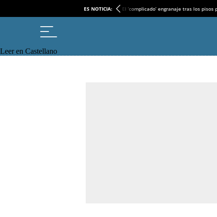
ES NOTICIA:
El ‘complicado’ engranaje tras los pisos
Leer en Castellano