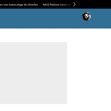
an una nueva plaga de chinches
Adrià Pedrosa construirá la nueva residencia en el Casin