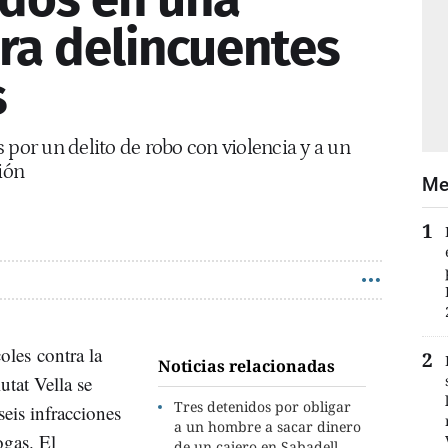
ra delincuentes
s
 por un delito de robo con violencia y a un
ión
Me
oles contra la
Noticias relacionadas
utat Vella se
Tres detenidos por obligar
eis infracciones
a un hombre a sacar dinero
ogas. El
de un cajero en Sabadell