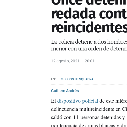
redada cont
reincidente
La policía detiene a dos hombres
menor con una orden de detenc
12 agosto, 2021
20:01
MOSSOS D'ESQUADRA
Guillem Andrés
El
dispositivo policial
de este miérc
delincuencia multireincidente en Ci
saldó con 11 personas detenidas y s
por tenencia de armas blancas y dr