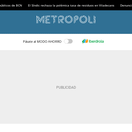
 públicos de BCN
El Síndic rechaza la polémica tasa de residuos en Viladecans
Denunci
Pásate al MODO AHORRO