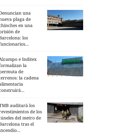
Denuncian una
nueva plaga de
chinches en una
prisión de
Barcelona: los
funcionarios...
Alcampo e Inditex
formalizan la
permuta de
terrenos: la cadena
alimentaria
construirá...
TMB auditará los
revestimientos de los
túneles del metro de
Barcelona tras el
incendio...