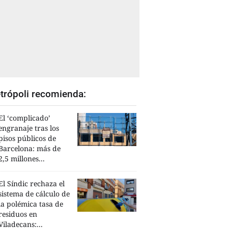
trópoli recomienda:
El ‘complicado’
engranaje tras los
pisos públicos de
Barcelona: más de
2,5 millones...
El Síndic rechaza el
sistema de cálculo de
la polémica tasa de
residuos en
Viladecans:...