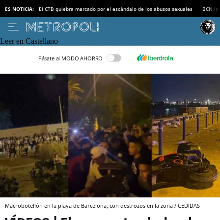
ES NOTICIA:
El CTB quiebra marcado por el escándalo de los abusos sexuales
BCN inv
Leer en Castellano
Pásate al MODO AHORRO
Macrobotellón en la playa de Barcelona, con destrozos en la zona / CEDIDAS