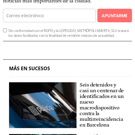
noticias más importantes de la ciudad.
APUNTARME
De conformidad con el RGPD y la LOPDGDD, METRÓPOLI ABIERTA, SLU tratará
los datos facilitados con la finalidad de remitirle noticias de actualidad.
MÁS EN SUCESOS
Seis detenidos y
casi un centenar de
identificados en un
nuevo
macrodispositivo
contra la
multirreincidencia
en Barcelona