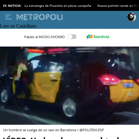
ES NOTICIA:
La estrategia de Pisarello en plena campaña
Nuevo pulmón verde en Po
Leer en Castellano
Pásate al MODO AHORRO
Un hombre se cuelga de un taxi en Barcelona / @POLITEIA.ESP