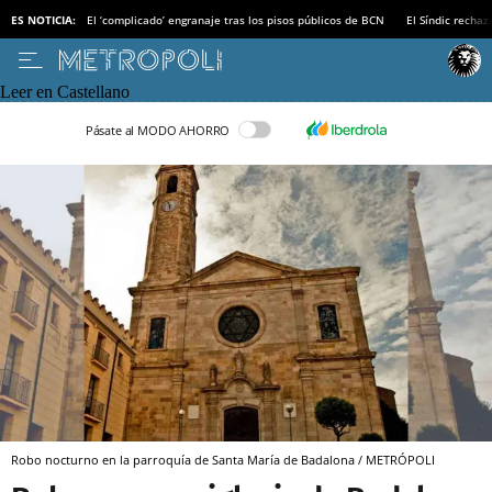
ES NOTICIA:
El ‘complicado’ engranaje tras los pisos públicos de BCN
El Síndic recha
Leer en Castellano
Pásate al MODO AHORRO
Robo nocturno en la parroquía de Santa María de Badalona / METRÓPOLI