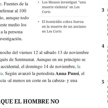
Los Mossos investigan "una
e
. Fuentes de la
muerte violenta" en Les
nfirmar al 100
Corts
dio, aunque todo
El homicidio cobra fuerza
 este medio los
en la muerte de un anciano
 a la persona
en Les Corts
nvestigación.
anoche del viernes 12 al sábado 13 de noviembre
rquès de Sentmenat. Aunque en un principio se
 accidental, el domingo 14 de noviembre,
la
Anna Punsí
za
. Según avanzó la periodista
, el
cia -al menos un corte en la cabeza- y una
RQUE EL HOMBRE NO