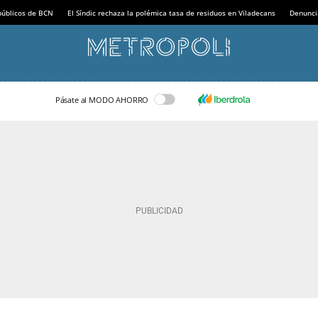
 públicos de BCN
El Síndic rechaza la polémica tasa de residuos en Viladecans
Denunci
Pásate al MODO AHORRO