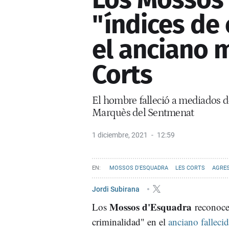
"índices de 
el anciano 
Corts
El hombre falleció a mediados de
Marquès del Sentmenat
1 diciembre, 2021
12:59
MOSSOS D'ESQUADRA
LES CORTS
AGRE
Jordi Subirana
Mossos d'Esquadra
Los
reconoce
criminalidad" en el
anciano falleci