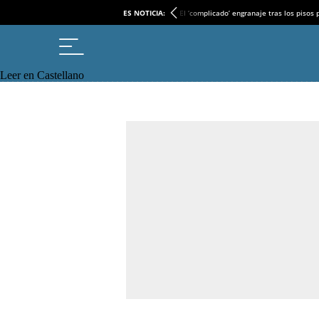
ES NOTICIA:
El ‘complicado’ engranaje tras los pisos
Leer en Castellano