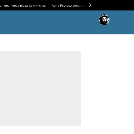
an una nueva plaga de chinches
Adrià Pedrosa construirá la nueva residencia en el Casin