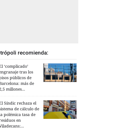
trópoli recomienda:
El ‘complicado’
engranaje tras los
pisos públicos de
Barcelona: más de
2,5 millones...
El Síndic rechaza el
sistema de cálculo de
la polémica tasa de
residuos en
Viladecans:...