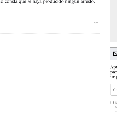
no consta que se haya producido ningún arresto.
Apú
par
imp
D
M
c