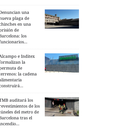
Denuncian una
nueva plaga de
chinches en una
prisión de
Barcelona: los
funcionarios...
Alcampo e Inditex
formalizan la
permuta de
terrenos: la cadena
alimentaria
construirá...
TMB auditará los
revestimientos de los
túneles del metro de
Barcelona tras el
incendio...