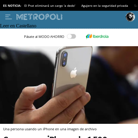
ES NOTICIA:
El Prat eliminará un cargo 'a dedo'
Agujero en la seguridad privada
Sa
Leer en Castellano
Pásate al MODO AHORRO
Una persona usando un iPhone en una imagen de archivo