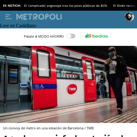
ES NOTICIA:
El ‘complicado’ engranaje tras los pisos públicos de BCN
El Síndic recha
Leer en Castellano
Pásate al MODO AHORRO
Un convoy de metro en una estación de Barcelona / TMB