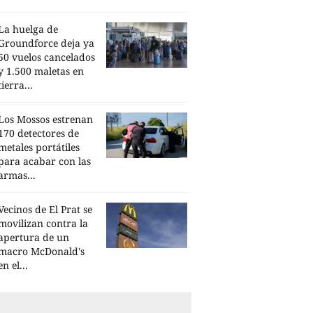
La huelga de
Groundforce deja ya
50 vuelos cancelados
y 1.500 maletas en
tierra...
Los Mossos estrenan
170 detectores de
metales portátiles
para acabar con las
armas...
Vecinos de El Prat se
movilizan contra la
apertura de un
macro McDonald's
en el...