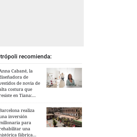
trópoli recomienda:
Anna Cabané, la
diseñadora de
vestidos de novia de
alta costura que
resiste en Tiana:...
Barcelona realiza
una inversión
millonaria para
rehabilitar una
histórica fábrica...