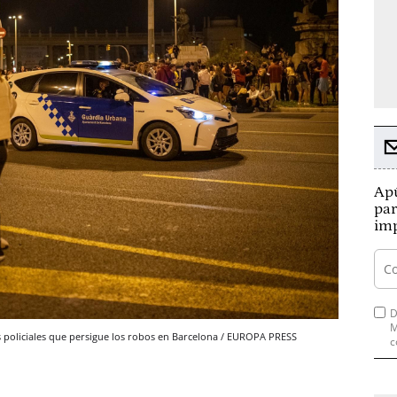
Apú
par
imp
D
M
 policiales que persigue los robos en Barcelona / EUROPA PRESS
c