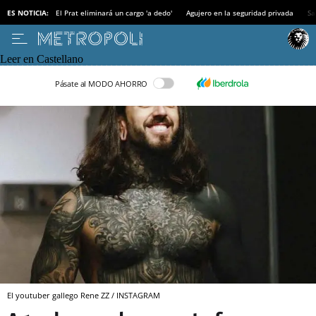
ES NOTICIA:
El Prat eliminará un cargo 'a dedo'
Agujero en la seguridad privada
Sa
Leer en Castellano
Pásate al MODO AHORRO
El youtuber gallego Rene ZZ / INSTAGRAM