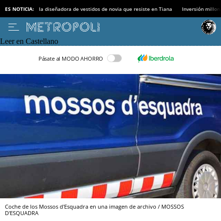
ES NOTICIA:
la diseñadora de vestidos de novia que resiste en Tiana
Inversión millon
Leer en Castellano
Pásate al MODO AHORRO
Coche de los Mossos d'Esquadra en una imagen de archivo / MOSSOS
D'ESQUADRA